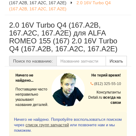
(167.A2B, 167.A2C, 167.A2E)
2.0 16V Turbo Q4
(167.A2B, 167.A2C, 167.A2E)
2.0 16V Turbo Q4 (167.A2B,
167.A2C, 167.A2E) для ALFA
ROMEO 155 (167) 2.0 16V Turbo
Q4 (167.A2B, 167.A2C, 167.A2E)
Поиск по названию:
Искать
Ничего не
Не теряй время!
найдено...
(812) 325-55-10
Поставщики часто
Консультанты
неправильно
Detali.ru
всегда на
указывают
связи
название деталей.
Ничего не найдено. Попробуйте воспользоваться поиском
через
список групп запчастей
или позвоните нам и мы
поможем.