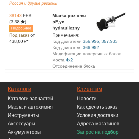
Россия и другие регионы
38143
FEBI
Miarka poziomu
(3,38
)
pЕ‚yn
hydrauliczny
Подробнее
Под заказ
от
Примечания:
438,00 ₽*
Код двигателя
356.996; 357.933
Код двигателя
366.992
Модификации поперечных балок
моста
4x2
Отсоединение блока
Каталоги
Клиентам
Каталоги запчастей
Новости
Масла и автохимия
Как сделать заказ
Инструменты
Условия доставки
Аксессуары
Адреса магазинов
Аккумуляторы
Запрос на подбор