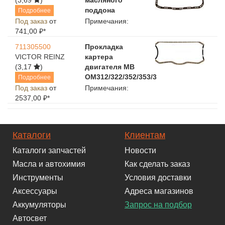
поддона
Подробнее
Под заказ
от
Примечания:
741,00 ₽*
711305500
Прокладка
VICTOR REINZ
картера
(3,17
)
двигателя MB
OM312/322/352/353/3
Подробнее
Под заказ
от
Примечания:
2537,00 ₽*
Каталоги
Клиентам
Каталоги запчастей
Новости
Масла и автохимия
Как сделать заказ
Инструменты
Условия доставки
Аксессуары
Адреса магазинов
Аккумуляторы
Запрос на подбор
Автосвет