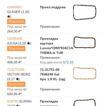
x5400401
Прокл.поддона
GLASER
(1,50
)
Подробнее
Под заказ
от
Примечания:
264,00 ₽*
14030200
Прокладка
AJUSA
(3,25
)
картера
Lancia*1995*834C146
Подробнее
THEMA ie TUR
Под заказ
от
Примечания:
496,00 ₽*
Код двигателя
672.03
713175100
71-31751-00
VICTOR REINZ
7646248 fiat
(3,17
)
tipo 1.8 91- (пд)
Подробнее
Под заказ
от
Примечания:
600,00 ₽*
418790
ELRING
Прокладка
(3,69
)
масляного