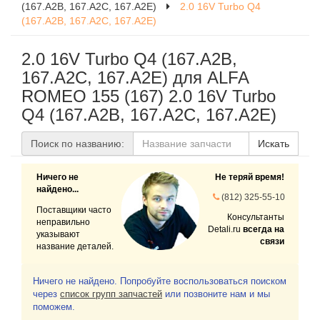
(167.A2B, 167.A2C, 167.A2E)
2.0 16V Turbo Q4
(167.A2B, 167.A2C, 167.A2E)
2.0 16V Turbo Q4 (167.A2B,
167.A2C, 167.A2E) для ALFA
ROMEO 155 (167) 2.0 16V Turbo
Q4 (167.A2B, 167.A2C, 167.A2E)
Поиск по названию:
Искать
Ничего не
Не теряй время!
найдено...
(812) 325-55-10
Поставщики часто
Консультанты
неправильно
Detali.ru
всегда на
указывают
связи
название деталей.
Ничего не найдено. Попробуйте воспользоваться поиском
через
список групп запчастей
или позвоните нам и мы
поможем.