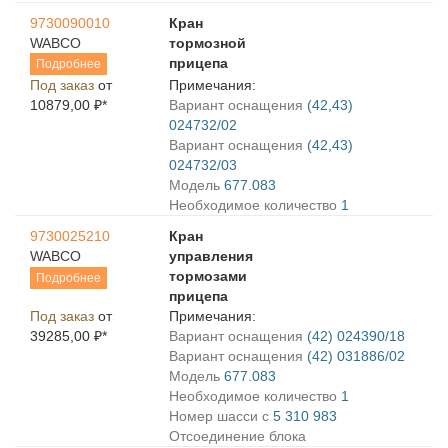
9730090010
Кран
WABCO
тормозной
прицепа
Подробнее
Под заказ
от
Примечания:
10879,00 ₽*
Вариант оснащения
(42,43)
024732/02
Вариант оснащения
(42,43)
024732/03
Модель
677.083
Необходимое количество
1
9730025210
Кран
WABCO
управления
тормозами
Подробнее
прицепа
Под заказ
от
Примечания:
39285,00 ₽*
Вариант оснащения
(42) 024390/18
Вариант оснащения
(42) 031886/02
Модель
677.083
Необходимое количество
1
Номер шасси с
5 310 983
Отсоединение блока