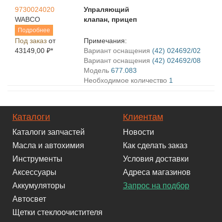
9730024020
Упраляющий
WABCO
клапан, прицеп
Подробнее
Под заказ
от
Примечания:
43149,00 ₽*
Вариант оснащения
(42) 024692/02
Вариант оснащения
(42) 024692/08
Модель
677.083
Необходимое количество
1
Каталоги
Клиентам
Каталоги запчастей
Новости
Масла и автохимия
Как сделать заказ
Инструменты
Условия доставки
Аксессуары
Адреса магазинов
Аккумуляторы
Запрос на подбор
Автосвет
Щетки стеклоочистителя