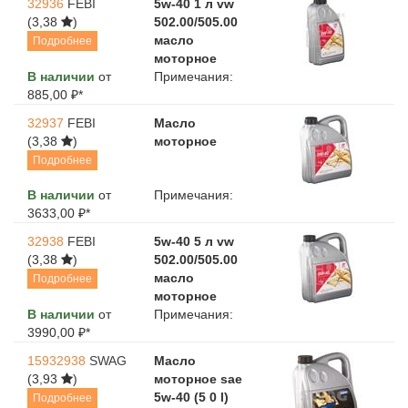
32936
FEBI
5w-40 1 л vw
(3,38
)
502.00/505.00
масло
Подробнее
моторное
В наличии
от
Примечания:
885,00 ₽*
32937
FEBI
Масло
(3,38
)
моторное
Подробнее
В наличии
от
Примечания:
3633,00 ₽*
32938
FEBI
5w-40 5 л vw
(3,38
)
502.00/505.00
масло
Подробнее
моторное
В наличии
от
Примечания:
3990,00 ₽*
15932938
SWAG
Масло
(3,93
)
моторное sae
5w-40 (5 0 l)
Подробнее