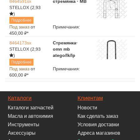
8464591sx
стремянка · MB
STELLOX
(2,93
)
Подробнее
Под заказ
от
Примечания:
450,00 ₽*
8464173sx
Стремянка·
STELLOX
(2,93
omn mb
)
atego/lk/lp
Подробнее
Под заказ
от
Примечания:
600,00 ₽*
Каталоги
Клиентам
Каталоги запчастей
Новости
Масла и автохимия
Как сделать заказ
Инструменты
Условия доставки
Аксессуары
Адреса магазинов