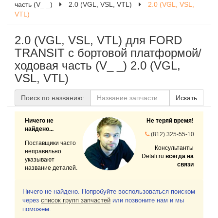
часть (V_ _)
2.0 (VGL, VSL, VTL)
2.0 (VGL, VSL,
VTL)
2.0 (VGL, VSL, VTL) для FORD
TRANSIT c бортовой платформой/
ходовая часть (V_ _) 2.0 (VGL,
VSL, VTL)
Поиск по названию:
Искать
Ничего не
Не теряй время!
найдено...
(812) 325-55-10
Поставщики часто
Консультанты
неправильно
Detali.ru
всегда на
указывают
связи
название деталей.
Ничего не найдено. Попробуйте воспользоваться поиском
через
список групп запчастей
или позвоните нам и мы
поможем.