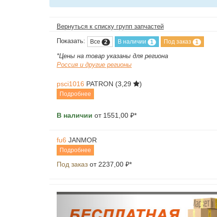
Вернуться к списку групп запчастей
Показать:
Все
В наличии
Под заказ
2
1
1
*Цены на товар указаны для региона
Россия и другие регионы
psci1016
PATRON
(3,29
)
Подробнее
В наличии
от 1551,00 ₽*
fu6
JANMOR
Подробнее
Под заказ
от 2237,00 ₽*