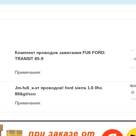
Комплект проводов зажигания FU6 FORD:
TRANSIT 85-9
Примечания:
Jm-fu6_к-кт проводов! ford sierra 1.6 0hc
88&gt/sco
Примечания: