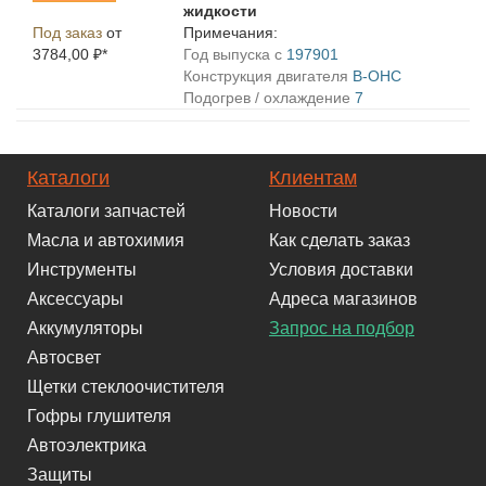
жидкости
Под заказ
от
Примечания:
3784,00 ₽*
Год выпуска с
197901
Конструкция двигателя
B-OHC
Подогрев / охлаждение
7
Каталоги
Клиентам
Каталоги запчастей
Новости
Масла и автохимия
Как сделать заказ
Инструменты
Условия доставки
Аксессуары
Адреса магазинов
Аккумуляторы
Запрос на подбор
Автосвет
Щетки стеклоочистителя
Гофры глушителя
Автоэлектрика
Защиты