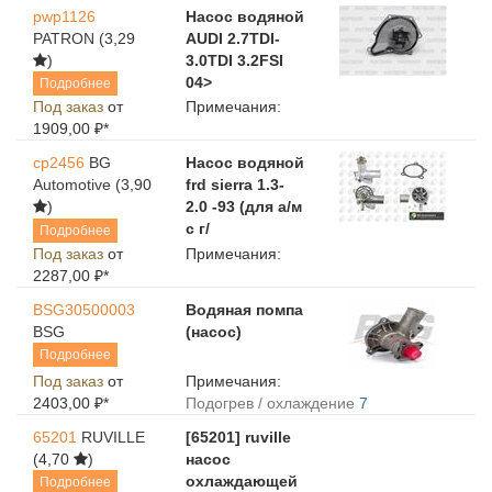
pwp1126
Насос водяной
PATRON
(3,29
AUDI 2.7TDI-
)
3.0TDI 3.2FSI
04>
Подробнее
Под заказ
от
Примечания:
1909,00 ₽*
cp2456
BG
Насос водяной
Automotive
(3,90
frd sierra 1.3-
)
2.0 -93 (для а/м
с г/
Подробнее
Под заказ
от
Примечания:
2287,00 ₽*
BSG30500003
Водяная помпа
BSG
(насос)
Подробнее
Под заказ
от
Примечания:
2403,00 ₽*
Подогрев / охлаждение
7
65201
RUVILLE
[65201] ruville
(4,70
)
насос
охлаждающей
Подробнее