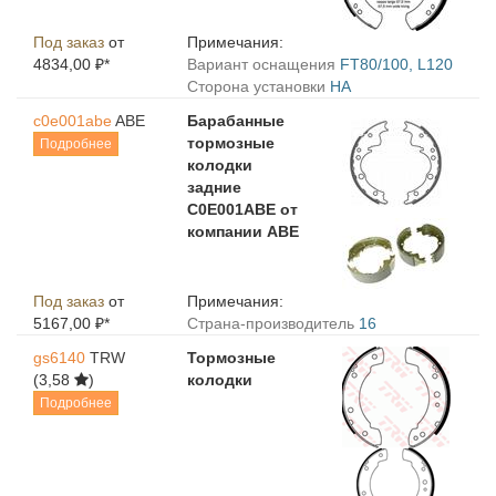
Под заказ
от
Примечания:
4834,00 ₽*
Вариант оснащения
FT80/100, L120
Сторона установки
HA
c0e001abe
ABE
Барабанные
тормозные
Подробнее
колодки
задние
C0E001ABE от
компании ABE
Под заказ
от
Примечания:
5167,00 ₽*
Страна-производитель
16
gs6140
TRW
Тормозные
(3,58
)
колодки
Подробнее