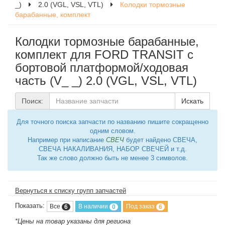
_)
2.0 (VGL, VSL, VTL)
Колодки тормозные
барабанные, комплект
Колодки тормозные барабанные,
комплект для FORD TRANSIT c
бортовой платформой/ходовая
часть (V_ _) 2.0 (VGL, VSL, VTL)
Поиск:
Искать
Для точного поиска запчасти по названию пишите сокращенно
одним словом.
Например при написание
СВЕЧ
будет найдено СВЕЧА,
СВЕЧА НАКАЛИВАНИЯ, НАБОР СВЕЧЕЙ и т.д.
Так же слово должно быть не менее 3 символов.
Вернуться к списку групп запчастей
Показать:
Все
В наличии
Под заказ
6
0
6
*Цены на товар указаны для региона