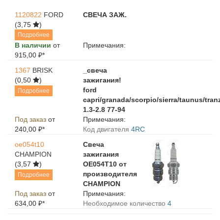
1120822
FORD
СВЕЧА ЗАЖ.
(3,75
)
Подробнее
В наличии
от
Примечания:
915,00 ₽*
1367
BRISK
_свеча
(0,50
)
зажигания!
ford
Подробнее
capri/granada/scorpio/sierra/taunus/tranz
1.3-2.8 77-94
Под заказ
от
Примечания:
240,00 ₽*
Код двигателя
4RC
oe054t10
Свеча
CHAMPION
зажигания
(3,57
)
OE054T10 от
производителя
Подробнее
CHAMPION
Под заказ
от
Примечания:
634,00 ₽*
Необходимое количество
4