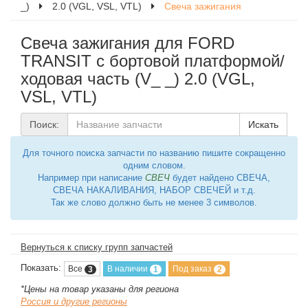
_)
2.0 (VGL, VSL, VTL)
Свеча зажигания
Свеча зажигания для FORD
TRANSIT c бортовой платформой/
ходовая часть (V_ _) 2.0 (VGL,
VSL, VTL)
Поиск:
Искать
Для точного поиска запчасти по названию пишите сокращенно
одним словом.
Например при написание
СВЕЧ
будет найдено СВЕЧА,
СВЕЧА НАКАЛИВАНИЯ, НАБОР СВЕЧЕЙ и т.д.
Так же слово должно быть не менее 3 символов.
Вернуться к списку групп запчастей
Показать:
Все
В наличии
Под заказ
3
1
2
*Цены на товар указаны для региона
Россия и другие регионы