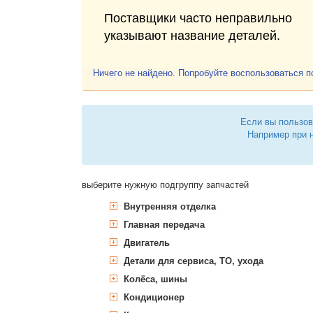
Поставщики часто неправильно
указывают название деталей.
Ничего не найдено. Попробуйте воспользоваться 
Если вы пользов
Например при 
выберите нужную подгруппу запчастей
Внутренняя отделка
Главная передача
Ручное, педальное управление 
Накладка на педаль, педаль
Двигатель
Карданный вал
Детали для сервиса, ТО, ухода
Блок цилиндров
Подшипник, опора
Подшипник опорный
Колёса, шины
Головка блока цилиндров, наве
Дополнительные работы
Блок цилиндров
Колодки тормозные барабанн
Комплект прокладок
Кондиционер
Крепление двигателя
Сервисные интервалы
Комплектующие изделия
Промежуточный, балан
Болт головки блока ци
Комплект тормозных колодок