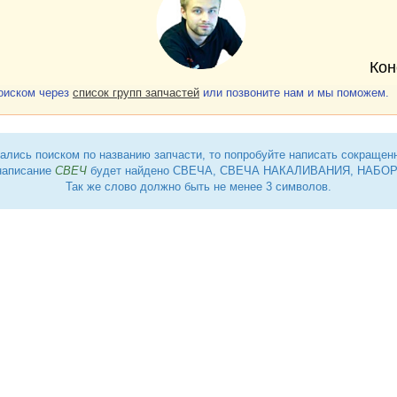
Кон
поиском через
список групп запчастей
или позвоните нам и мы поможем.
ались поиском по названию запчасти, то попробуйте написать сокращен
написание
СВЕЧ
будет найдено СВЕЧА, СВЕЧА НАКАЛИВАНИЯ, НАБОР 
Так же слово должно быть не менее 3 символов.
автомобилем
 сцепления
, карданный вал
сные детали
ые, комплект
, блок цилиндров двигателя
сирный вал
линдров
, дисковый тормоз