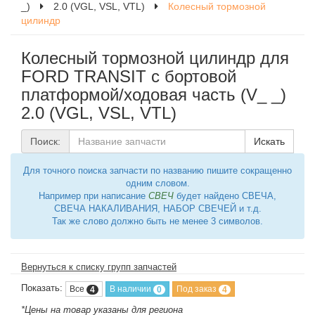
_)
2.0 (VGL, VSL, VTL)
Колесный тормозной
цилиндр
Колесный тормозной цилиндр для
FORD TRANSIT c бортовой
платформой/ходовая часть (V_ _)
2.0 (VGL, VSL, VTL)
Поиск:
Искать
Для точного поиска запчасти по названию пишите сокращенно
одним словом.
Например при написание
СВЕЧ
будет найдено СВЕЧА,
СВЕЧА НАКАЛИВАНИЯ, НАБОР СВЕЧЕЙ и т.д.
Так же слово должно быть не менее 3 символов.
Вернуться к списку групп запчастей
Показать:
Все
В наличии
Под заказ
4
0
4
*Цены на товар указаны для региона