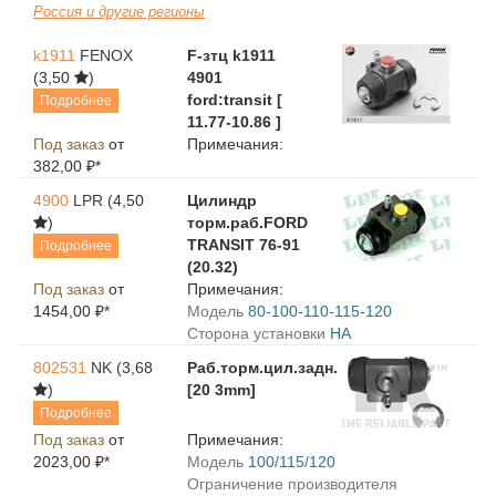
Россия и другие регионы
k1911
FENOX
F-зтц k1911
(3,50
)
4901
ford:transit [
Подробнее
11.77-10.86 ]
Под заказ
от
Примечания:
382,00 ₽*
4900
LPR
(4,50
Цилиндр
)
торм.раб.FORD
TRANSIT 76-91
Подробнее
(20.32)
Под заказ
от
Примечания:
1454,00 ₽*
Модель
80-100-110-115-120
Сторона установки
HA
802531
NK
(3,68
Раб.торм.цил.задн.
)
[20 3mm]
Подробнее
Под заказ
от
Примечания:
2023,00 ₽*
Модель
100/115/120
Ограничение производителя