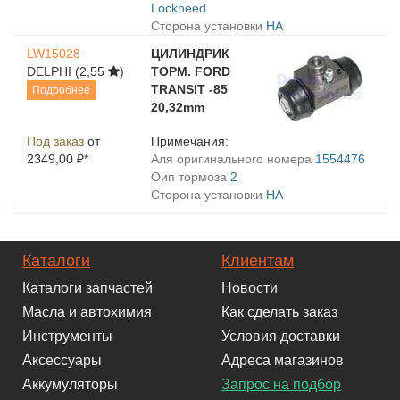
Lockheed
Сторона установки
HA
LW15028
ЦИЛИНДРИК
DELPHI
(2,55
)
ТОРМ. FORD
TRANSIT -85
Подробнее
20,32mm
Под заказ
от
Примечания:
2349,00 ₽*
Aля оригинального номера
1554476
Oип тормоза
2
Сторона установки
HA
Каталоги
Клиентам
Каталоги запчастей
Новости
Масла и автохимия
Как сделать заказ
Инструменты
Условия доставки
Аксессуары
Адреса магазинов
Аккумуляторы
Запрос на подбор