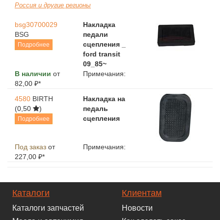
Россия и другие регионы
bsg30700029
Накладка
BSG
педали
сцепления _
Подробнее
ford transit
09_85~
В наличии
от
Примечания:
82,00 ₽*
4580
BIRTH
Накладка на
(0,50
)
педаль
сцепления
Подробнее
Под заказ
от
Примечания:
227,00 ₽*
Каталоги
Клиентам
Каталоги запчастей
Новости