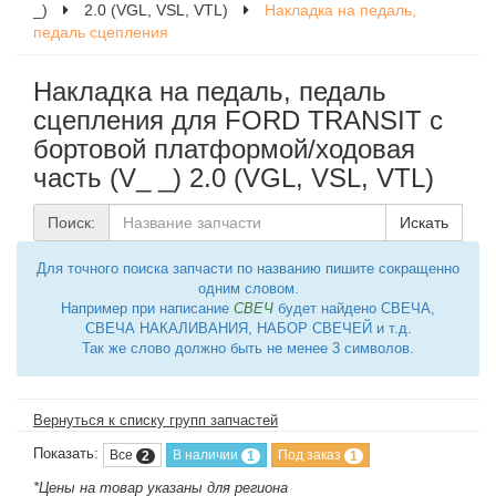
_)
2.0 (VGL, VSL, VTL)
Накладка на педаль,
педаль сцепления
Накладка на педаль, педаль
сцепления для FORD TRANSIT c
бортовой платформой/ходовая
часть (V_ _) 2.0 (VGL, VSL, VTL)
Поиск:
Искать
Для точного поиска запчасти по названию пишите сокращенно
одним словом.
Например при написание
СВЕЧ
будет найдено СВЕЧА,
СВЕЧА НАКАЛИВАНИЯ, НАБОР СВЕЧЕЙ и т.д.
Так же слово должно быть не менее 3 символов.
Вернуться к списку групп запчастей
Показать:
Все
В наличии
Под заказ
2
1
1
*Цены на товар указаны для региона