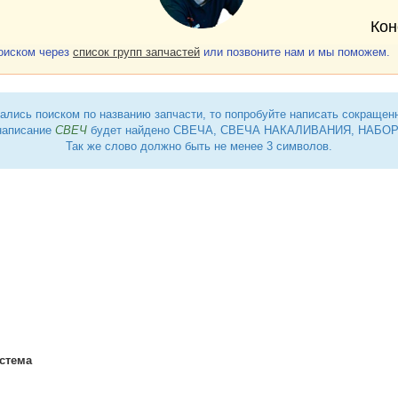
Кон
поиском через
список групп запчастей
или позвоните нам и мы поможем.
ались поиском по названию запчасти, то попробуйте написать сокращен
написание
СВЕЧ
будет найдено СВЕЧА, СВЕЧА НАКАЛИВАНИЯ, НАБОР 
Так же слово должно быть не менее 3 символов.
а
гажник
гажник
ренциал
еренциал
сные детали
сковый
, дисковый тормоз
ный шарнир продольного вала
, блок цилиндров двигателя
стема
ект гильзы цилиндра
линдров
нные тормоза, комплект
ление
 цилиндров
м
сирный вал
ловки блока цилиндров