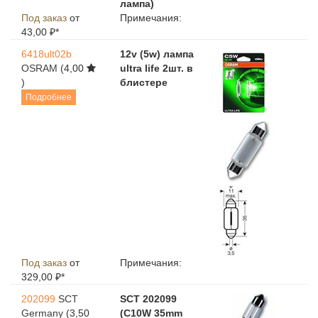
лампа)
Под заказ
от
Примечания:
43,00 ₽*
6418ult02b
12v (5w) лампа
OSRAM
(4,00
ultra life 2шт. в
)
блистере
Подробнее
Под заказ
от
Примечания:
329,00 ₽*
202099
SCT
SCT 202099
Germany
(3,50
(C10W 35mm