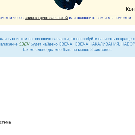
Кон
поиском через
список групп запчастей
или позвоните нам и мы поможем.
ались поиском по названию запчасти, то попробуйте написать сокращен
написание
СВЕЧ
будет найдено СВЕЧА, СВЕЧА НАКАЛИВАНИЯ, НАБОР 
Так же слово должно быть не менее 3 символов.
а
гажник
гажник
ренциал
еренциал
сные детали
сковый
, дисковый тормоз
ный шарнир продольного вала
, блок цилиндров двигателя
стема
ект гильзы цилиндра
линдров
нные тормоза, комплект
ление
 цилиндров
м
сирный вал
ловки блока цилиндров