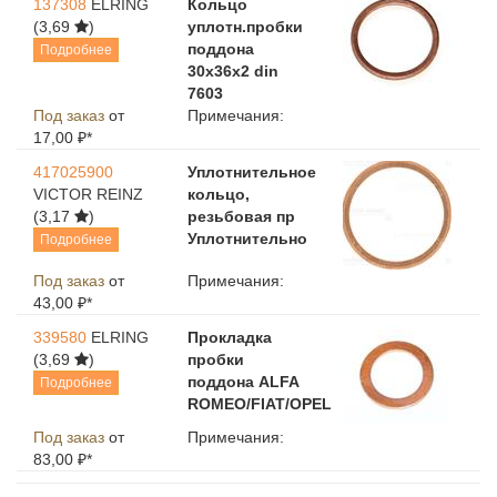
137308
ELRING
Кольцо
(3,69
)
уплотн.пробки
поддона
Подробнее
30x36x2 din
7603
Под заказ
от
Примечания:
17,00 ₽*
417025900
Уплотнительное
VICTOR REINZ
кольцо,
(3,17
)
резьбовая пр
Уплотнительно
Подробнее
Под заказ
от
Примечания:
43,00 ₽*
339580
ELRING
Прокладка
(3,69
)
пробки
поддона ALFA
Подробнее
ROMEO/FIAT/OPEL
Под заказ
от
Примечания:
83,00 ₽*