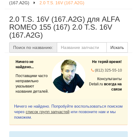
(167.A2G)
2.0 T.S. 16V (167.A2G)
2.0 T.S. 16V (167.A2G) для ALFA
ROMEO 155 (167) 2.0 T.S. 16V
(167.A2G)
Поиск по названию:
Искать
Ничего не
Не теряй время!
найдено...
(812) 325-55-10
Поставщики часто
Консультанты
неправильно
Detali.ru
всегда на
указывают
связи
название деталей.
Ничего не найдено. Попробуйте воспользоваться поиском
через
список групп запчастей
или позвоните нам и мы
поможем.