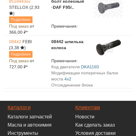
8518443sx
болт колесный
STELLOX
(2,93
·DAF F95/..
)
Подробнее
Под заказ
от
Примечания:
366,00 ₽*
08442
FEBI
08442 шпилька
(3,38
)
колеса
Подробнее
Под заказ
от
Примечания:
727,00 ₽*
Код двигателя
DKA1160
Модификации поперечных балок
моста
4x2
Отсоединение блока
Каталоги
Клиентам
Каталоги запчастей
Новости
Масла и автохимия
Как сделать заказ
Инструменты
Условия доставки