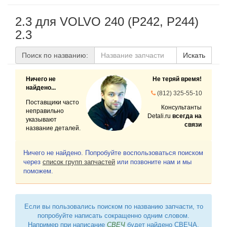
2.3 для VOLVO 240 (P242, P244)
2.3
Поиск по названию:
Искать
Ничего не
Не теряй время!
найдено...
(812) 325-55-10
Поставщики часто
Консультанты
неправильно
Detali.ru
всегда на
указывают
связи
название деталей.
Ничего не найдено. Попробуйте воспользоваться поиском
через
список групп запчастей
или позвоните нам и мы
поможем.
Если вы пользовались поиском по названию запчасти, то
попробуйте написать сокращенно одним словом.
Например при написание
СВЕЧ
будет найдено СВЕЧА,