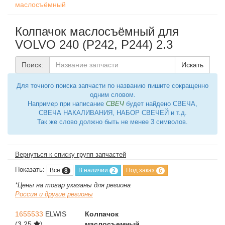
маслосъёмный
Колпачок маслосъёмный для
VOLVO 240 (P242, P244) 2.3
Поиск:
Искать
Для точного поиска запчасти по названию пишите сокращенно
одним словом.
Например при написание
СВЕЧ
будет найдено СВЕЧА,
СВЕЧА НАКАЛИВАНИЯ, НАБОР СВЕЧЕЙ и т.д.
Так же слово должно быть не менее 3 символов.
Вернуться к списку групп запчастей
Показать:
Все
В наличии
Под заказ
8
2
6
*Цены на товар указаны для региона
Россия и другие регионы
1655533
ELWIS
Колпачок
(3,25
)
маслосъемный