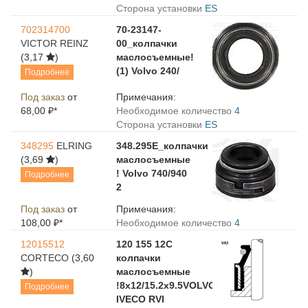
Сторона установки
ES
702314700
70-23147-
VICTOR REINZ
00_колпачки
(3,17
)
маслосъемные!
(1) Volvo 240/
Подробнее
Под заказ
от
Примечания:
68,00 ₽*
Необходимое количество
4
Сторона установки
ES
348295
ELRING
348.295E_колпачки
(3,69
)
маслосъемные
! Volvo 740/940
Подробнее
2
Под заказ
от
Примечания:
108,00 ₽*
Необходимое количество
4
12015512
120 155 12C
CORTECO
(3,60
колпачки
)
маслосъемные
!8x12/15.2x9.5VOLVO
Подробнее
IVECO RVI