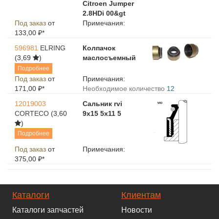
Citroen Jumper
2.8HDi 00&gt
Под заказ
от
Примечания:
133,00 ₽*
596981
ELRING
Колпачок
(3,69
)
маслосъемный
Подробнее
Под заказ
от
Примечания:
171,00 ₽*
Необходимое количество
12
12019003
Сальник rvi
CORTECO
(3,60
9х15 5х11 5
)
Подробнее
Под заказ
от
Примечания:
375,00 ₽*
Каталоги
Клиентам
Каталоги запчастей
Новости