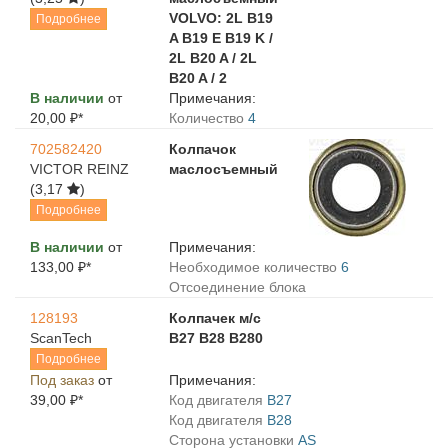
VOLVO: 2L B19
Подробнее
A B19 E B19 K /
2L B20 A / 2L
B20 A / 2
В наличии
от
Примечания:
20,00 ₽*
Количество
4
702582420
Колпачок
VICTOR REINZ
маслосъемный
(3,17
)
Подробнее
В наличии
от
Примечания:
133,00 ₽*
Необходимое количество
6
Отсоединение блока
128193
Колпачек м/с
ScanTech
В27 В28 В280
Подробнее
Под заказ
от
Примечания:
39,00 ₽*
Код двигателя
B27
Код двигателя
B28
Сторона установки
AS