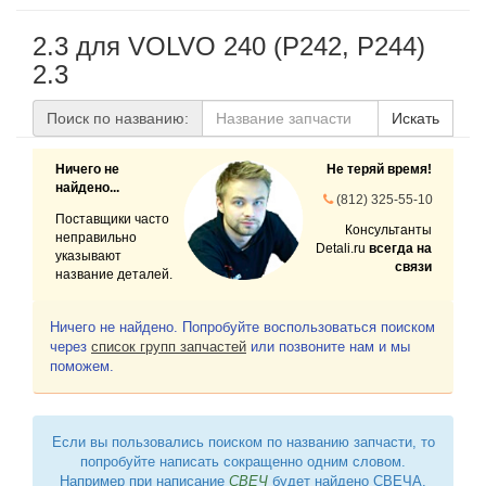
2.3 для VOLVO 240 (P242, P244)
2.3
Поиск по названию:
Искать
Ничего не
Не теряй время!
найдено...
(812) 325-55-10
Поставщики часто
Консультанты
неправильно
Detali.ru
всегда на
указывают
связи
название деталей.
Ничего не найдено. Попробуйте воспользоваться поиском
через
список групп запчастей
или позвоните нам и мы
поможем.
Если вы пользовались поиском по названию запчасти, то
попробуйте написать сокращенно одним словом.
Например при написание
СВЕЧ
будет найдено СВЕЧА,