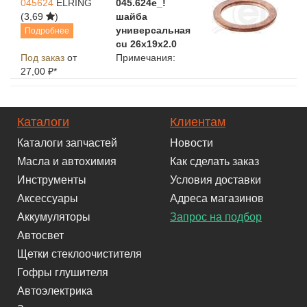
045624
ELRING
045.624e_!
(3,69
)
шайба
универсальная
Подробнее
cu 26x19x2.0
Под заказ
от
Примечания:
27,00 ₽*
Каталоги
Клиентам
Каталоги запчастей
Новости
Масла и автохимия
Как сделать заказ
Инструменты
Условия доставки
Аксессуары
Адреса магазинов
Аккумуляторы
Запрос на подбор
Автосвет
Щетки стеклоочистителя
Гофры глушителя
Автоэлектрика