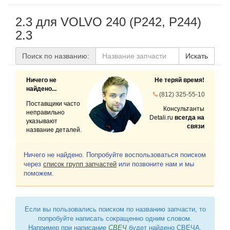
2.3 для VOLVO 240 (P242, P244)
2.3
Поиск по названию:
Искать
Ничего не
Не теряй время!
найдено...
(812) 325-55-10
Поставщики часто
Консультанты
неправильно
Detali.ru
всегда на
указывают
связи
название деталей.
Ничего не найдено. Попробуйте воспользоваться поиском
через
список групп запчастей
или позвоните нам и мы
поможем.
Если вы пользовались поиском по названию запчасти, то
попробуйте написать сокращенно одним словом.
Например при написание
СВЕЧ
будет найдено СВЕЧА,