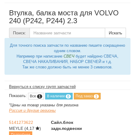
Втулка, балка моста для VOLVO
240 (P242, P244) 2.3
Поиск:
Искать
Для точного поиска запчасти по названию пишите сокращенно
одним словом.
Например при написание
СВЕЧ
будет найдено СВЕЧА,
СВЕЧА НАКАЛИВАНИЯ, НАБОР СВЕЧЕЙ и т.д.
Так же слово должно быть не менее 3 символов.
Вернуться к списку групп запчастей
Показать:
Все
В наличии
Под заказ
1
0
1
*Цены на товар указаны для региона
Россия и другие регионы
5141273622
Сайл.блок
MEYLE
(4,17
)
задн.подвески
Подробнее