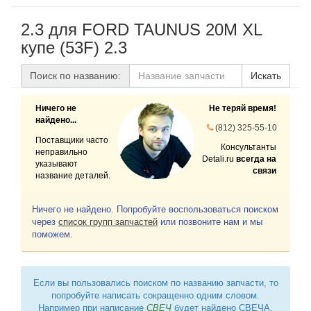
2.3 для FORD TAUNUS 20M XL
купе (53F) 2.3
Поиск по названию:
Искать
Ничего не
Не теряй время!
найдено...
(812) 325-55-10
Поставщики часто
Консультанты
неправильно
Detali.ru
всегда на
указывают
связи
название деталей.
Ничего не найдено. Попробуйте воспользоваться поиском
через
список групп запчастей
или позвоните нам и мы
поможем.
Если вы пользовались поиском по названию запчасти, то
попробуйте написать сокращенно одним словом.
Например при написание
СВЕЧ
будет найдено СВЕЧА,