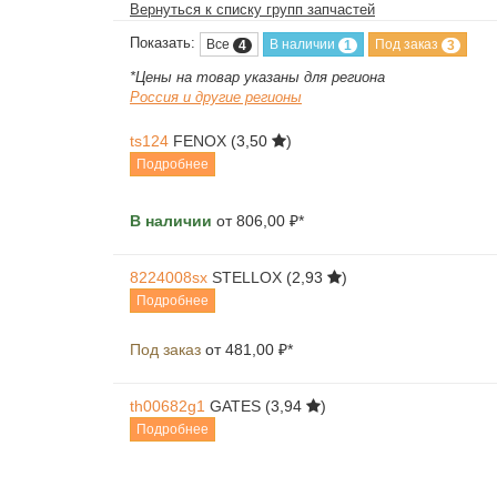
Вернуться к списку групп запчастей
Показать:
Все
В наличии
Под заказ
4
1
3
*Цены на товар указаны для региона
Россия и другие регионы
ts124
FENOX
(3,50
)
Подробнее
В наличии
от 806,00 ₽*
8224008sx
STELLOX
(2,93
)
Подробнее
Под заказ
от 481,00 ₽*
th00682g1
GATES
(3,94
)
Подробнее