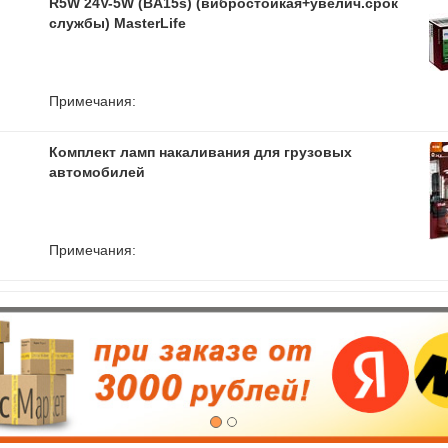
R5W 24V-5W (BA15s) (вибростойкая+увелич.срок
службы) MasterLife
Примечания:
Комплект ламп накаливания для грузовых
автомобилей
Примечания: