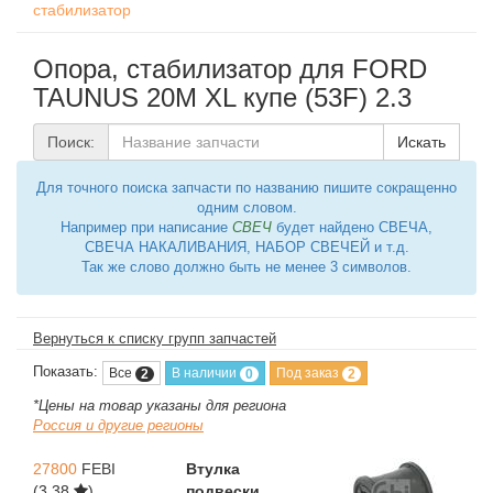
стабилизатор
Опора, стабилизатор для FORD
TAUNUS 20M XL купе (53F) 2.3
Поиск:
Искать
Для точного поиска запчасти по названию пишите сокращенно
одним словом.
Например при написание
СВЕЧ
будет найдено СВЕЧА,
СВЕЧА НАКАЛИВАНИЯ, НАБОР СВЕЧЕЙ и т.д.
Так же слово должно быть не менее 3 символов.
Вернуться к списку групп запчастей
Показать:
Все
В наличии
Под заказ
2
0
2
*Цены на товар указаны для региона
Россия и другие регионы
27800
FEBI
Втулка
(3,38
)
подвески