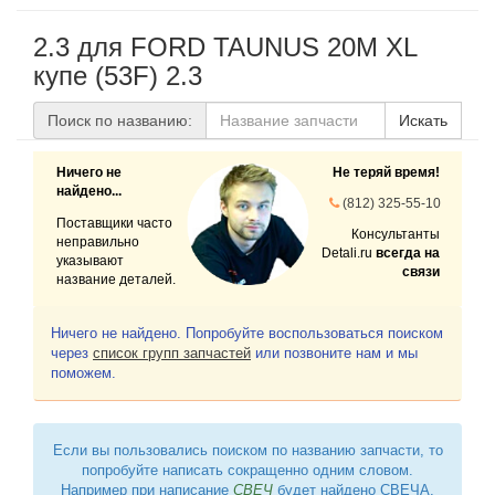
2.3 для FORD TAUNUS 20M XL
купе (53F) 2.3
Поиск по названию:
Искать
Ничего не
Не теряй время!
найдено...
(812) 325-55-10
Поставщики часто
Консультанты
неправильно
Detali.ru
всегда на
указывают
связи
название деталей.
Ничего не найдено. Попробуйте воспользоваться поиском
через
список групп запчастей
или позвоните нам и мы
поможем.
Если вы пользовались поиском по названию запчасти, то
попробуйте написать сокращенно одним словом.
Например при написание
СВЕЧ
будет найдено СВЕЧА,