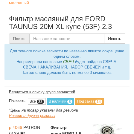
масляный
Фильтр масляный для FORD
TAUNUS 20M XL купе (53F) 2.3
Поиск:
Искать
Для точного поиска запчасти по названию пишите сокращенно
одним словом.
Например при написание
СВЕЧ
будет найдено СВЕЧА,
СВЕЧА НАКАЛИВАНИЯ, НАБОР СВЕЧЕЙ и т.д.
Так же слово должно быть не менее 3 символов.
Вернуться к списку групп запчастей
Показать:
Все
В наличии
Под заказ
22
8
14
*Цены на товар указаны для региона
Россия и другие регионы
pf4066
PATRON
Фильтр
(3,29
)
масл.FORD 1.6-