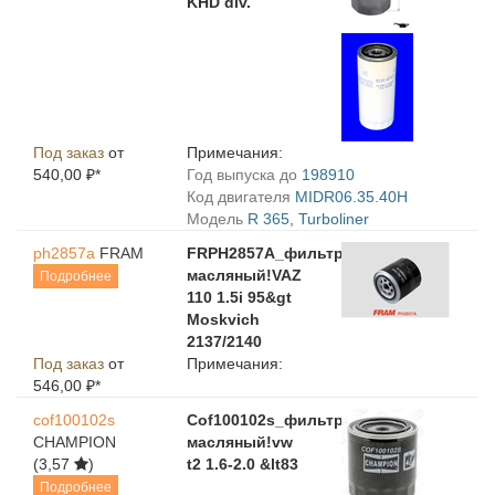
KHD div.
Под заказ
от
Примечания:
540,00 ₽*
Год выпуска до
198910
Код двигателя
MIDR06.35.40H
Модель
R 365, Turboliner
ph2857a
FRAM
FRPH2857A_фильтр
масляный!VAZ
Подробнее
110 1.5i 95&gt
Moskvich
2137/2140
Под заказ
от
Примечания:
546,00 ₽*
cof100102s
Cof100102s_фильтр
CHAMPION
масляный!vw
(3,57
)
t2 1.6-2.0 &lt83
Подробнее