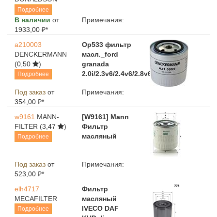
Подробнее
В наличии
от
Примечания:
1933,00 ₽*
a210003
Op533 фильтр
DENCKERMANN
масл._ford
(0,50
)
granada
2.0i/2.3v6/2.4v6/2.8v6/2.8i
Подробнее
Под заказ
от
Примечания:
354,00 ₽*
w9161
MANN-
[W9161] Mann
FILTER
(3,47
)
Фильтр
масляный
Подробнее
Под заказ
от
Примечания:
523,00 ₽*
elh4717
Фильтр
MECAFILTER
масляный
IVECO DAF
Подробнее