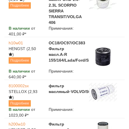
2.3L SCORPIO
Подробнее
SIERRA
TRANSIT/VOLGA
406
В наличии
от
Примечания:
401,00 ₽*
h10w01
OC18/OC97/OC383
HENGST
(2,50
Фильтр
)
масл.A-R
155/164/Lada/Ford/Sierra/Scorpio
Подробнее
В наличии
от
Примечания:
640,00 ₽*
8100002sx
фильтр
STELLOX
(2,93
масляный·VOLVO/SCANIA/RVI
)
Подробнее
В наличии
от
Примечания:
1023,00 ₽*
h200w10
Фильтр