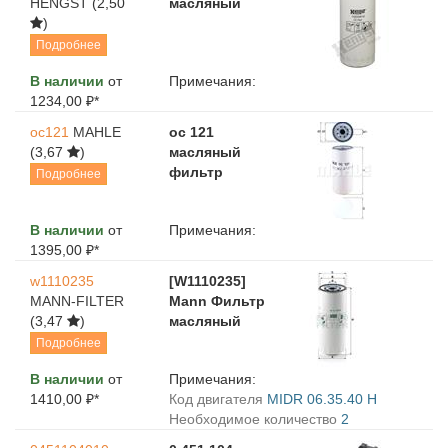
HENGST
(2,50
масляный
)
Подробнее
В наличии
от
Примечания:
1234,00 ₽*
oc121
MAHLE
oc 121
(3,67
)
масляный
фильтр
Подробнее
В наличии
от
Примечания:
1395,00 ₽*
w1110235
[W1110235]
MANN-FILTER
Mann Фильтр
(3,47
)
масляный
Подробнее
В наличии
от
Примечания:
1410,00 ₽*
Код двигателя
MIDR 06.35.40 H
Необходимое количество
2