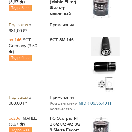
(3,67
)
(Mahle Filter)
Фильтр
Подробнее
масляный
Под заказ
от
Примечания:
981,00 ₽*
sm146
SCT
SCT SM 146
Germany
(3,50
)
Подробнее
Под заказ
от
Примечания:
983,00 ₽*
Код двигателя
MIDR 06.35.40 H
Количество
2
oc23of
MAHLE
FO Scorpio I-II
(3,67
)
1 8/2 0/2 4/2 8/2
9 Sierra Escort
Подробнее