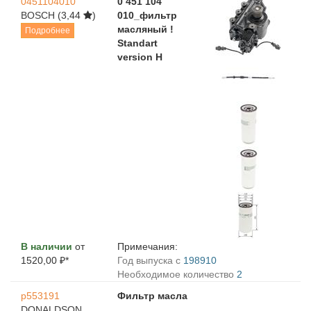
0451104010
0 451 104
BOSCH
(3,44
)
010_фильтр
масляный !
Подробнее
Standart
version H
В наличии
от
Примечания:
1520,00 ₽*
Год выпуска с
198910
Необходимое количество
2
p553191
Фильтр масла
DONALDSON