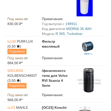
Под заказ
от
Примечания:
830,00 ₽*
Год выпуска с
198911
Код двигателя
MIDR06.35.40H
Модель
R 365, Turboliner
ls149
PURFLUX
Фильтр
(0,50
)
масляный
Подробнее
Под заказ
от
Примечания:
884,00 ₽*
50013055
/физического
KOLBENSCHMIDT
типа для Volvo
(3,50
)
RVI Scania 4
Serie
Подробнее
Под заказ
от
Примечания:
968,00 ₽*
oc23
MAHLE
[OC23] Knecht