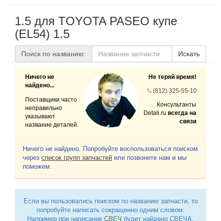
1.5 для TOYOTA PASEO купе
(EL54) 1.5
Поиск по названию:
Искать
Ничего не
Не теряй время!
найдено...
(812) 325-55-10
Поставщики часто
Консультанты
неправильно
Detali.ru
всегда на
указывают
связи
название деталей.
Ничего не найдено. Попробуйте воспользоваться поиском
через
список групп запчастей
или позвоните нам и мы
поможем.
Если вы пользовались поиском по названию запчасти, то
попробуйте написать сокращенно одним словом.
Например при написание
СВЕЧ
будет найдено СВЕЧА,