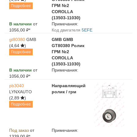
ГРМ №2
Подробнее
COROLLA
(13503-11030)
В наличии
от
Примечания:
1056,00 ₽*
Код двигателя
5EFE
gt80380
GMB
GMB GMB
(4,64
)
GT80380 Ролик
ГРМ №2
Подробнее
COROLLA
(13503-11030)
В наличии
от
Примечания:
1056,00 ₽*
pb3040
Направляющий
LYNXAUTO
ролик / грм
(2,89
)
Подробнее
Под заказ
от
Примечания:
1339,00 ₽*