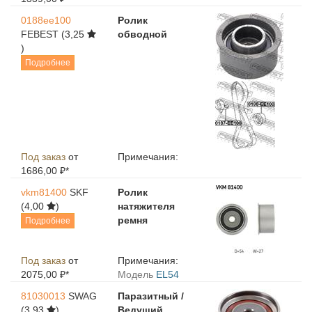
0188ee100
Ролик
FEBEST
(3,25
обводной
)
Подробнее
Под заказ
от
Примечания:
1686,00 ₽*
vkm81400
SKF
Ролик
(4,00
)
натяжителя
ремня
Подробнее
Под заказ
от
Примечания:
2075,00 ₽*
Модель
EL54
81030013
SWAG
Паразитный /
(3,93
)
Ведущий