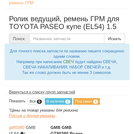
ремень ГРМ
Ролик ведущий, ремень ГРМ для
TOYOTA PASEO купе (EL54) 1.5
Поиск:
Искать
Для точного поиска запчасти по названию пишите сокращенно
одним словом.
Например при написание
СВЕЧ
будет найдено СВЕЧА,
СВЕЧА НАКАЛИВАНИЯ, НАБОР СВЕЧЕЙ и т.д.
Так же слово должно быть не менее 3 символов.
Вернуться к списку групп запчастей
Показать:
Все
В наличии
Под заказ
6
2
4
*Цены на товар указаны для региона
Россия и другие регионы
gt80380
GMB
GMB GMB
(4,64
)
GT80380 Ролик