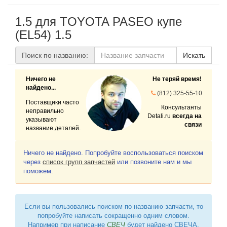
1.5 для TOYOTA PASEO купе
(EL54) 1.5
Поиск по названию:
Искать
Ничего не
Не теряй время!
найдено...
(812) 325-55-10
Поставщики часто
Консультанты
неправильно
Detali.ru
всегда на
указывают
связи
название деталей.
Ничего не найдено. Попробуйте воспользоваться поиском
через
список групп запчастей
или позвоните нам и мы
поможем.
Если вы пользовались поиском по названию запчасти, то
попробуйте написать сокращенно одним словом.
Например при написание
СВЕЧ
будет найдено СВЕЧА,