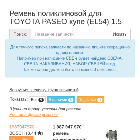
Ремень поликлиновой для
TOYOTA PASEO купе (EL54) 1.5
Поиск:
Искать
Для точного поиска запчасти по названию пишите сокращенно
одним словом.
Например при написание
СВЕЧ
будет найдено СВЕЧА,
СВЕЧА НАКАЛИВАНИЯ, НАБОР СВЕЧЕЙ и т.д.
Так же слово должно быть не менее 3 символов.
Вернуться к списку групп запчастей
Показать:
Все
В наличии
Под заказ
9
6
3
*Цены на товар указаны для региона
Россия и другие регионы
1987947970
1 987 947 970
BOSCH
(3,44
)
ремень
поликлиновой!
Подробнее