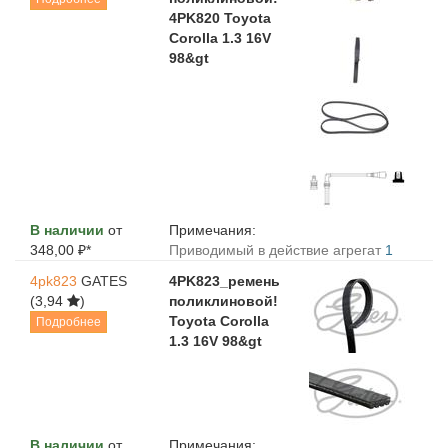
4PK820 Toyota
Corolla 1.3 16V
98&gt
В наличии
от
Примечания:
348,00 ₽*
Приводимый в действие агрегат
1
4pk823
GATES
4PK823_ремень
(3,94
)
поликлиновой!
Toyota Corolla
Подробнее
1.3 16V 98&gt
В наличии
от
Примечания: