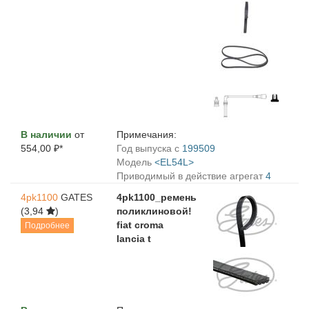
В наличии
от
Примечания:
554,00 ₽*
Год выпуска с
199509
Модель
<EL54L>
Приводимый в действие агрегат
4
4pk1100
GATES
4pk1100_ремень
(3,94
)
поликлиновой!
fiat croma
Подробнее
lancia t