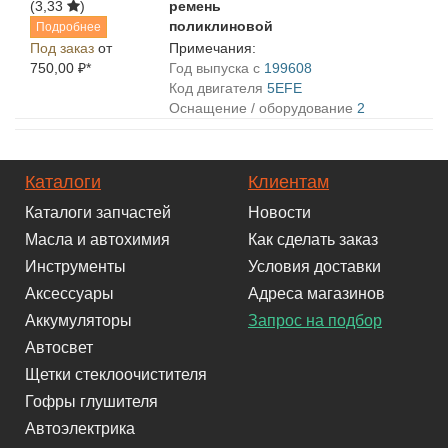
(3,33
)
ремень
поликлиновой
Подробнее
Под заказ
от
Примечания:
750,00 ₽*
Год выпуска с
199608
Код двигателя
5EFE
Оснащение / оборудование
2
Каталоги
Клиентам
Каталоги запчастей
Новости
Масла и автохимия
Как сделать заказ
Инструменты
Условия доставки
Аксессуары
Адреса магазинов
Аккумуляторы
Запрос на подбор
Автосвет
Щетки стеклоочистителя
Гофры глушителя
Автоэлектрика