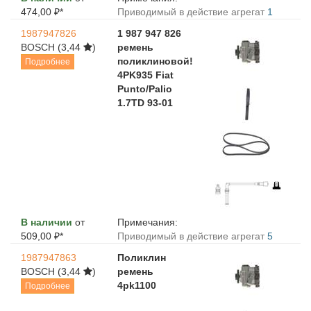
474,00 ₽*
Приводимый в действие агрегат
1
1987947826
1 987 947 826
BOSCH
(3,44
)
ремень
поликлиновой!
Подробнее
4PK935 Fiat
Punto/Palio
1.7TD 93-01
В наличии
от
Примечания:
509,00 ₽*
Приводимый в действие агрегат
5
1987947863
Поликлин
BOSCH
(3,44
)
ремень
4pk1100
Подробнее