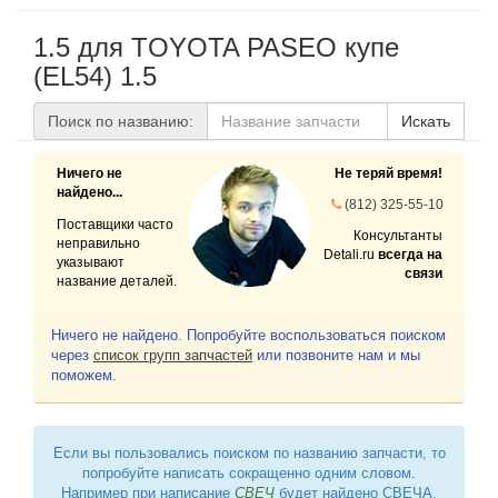
1.5 для TOYOTA PASEO купе
(EL54) 1.5
Поиск по названию:
Искать
Ничего не
Не теряй время!
найдено...
(812) 325-55-10
Поставщики часто
Консультанты
неправильно
Detali.ru
всегда на
указывают
связи
название деталей.
Ничего не найдено. Попробуйте воспользоваться поиском
через
список групп запчастей
или позвоните нам и мы
поможем.
Если вы пользовались поиском по названию запчасти, то
попробуйте написать сокращенно одним словом.
Например при написание
СВЕЧ
будет найдено СВЕЧА,