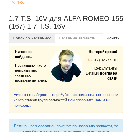
T.S. 16V
1.7 T.S. 16V для ALFA ROMEO 155
(167) 1.7 T.S. 16V
Поиск по названию:
Искать
Ничего не
Не теряй время!
найдено...
(812) 325-55-10
Поставщики часто
Консультанты
неправильно
Detali.ru
всегда на
указывают
связи
название деталей.
Ничего не найдено. Попробуйте воспользоваться поиском
через
список групп запчастей
или позвоните нам и мы
поможем.
Если вы пользовались поиском по названию запчасти, то
попробуйте написать сокращенно одним словом.