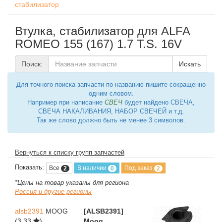
стабилизатор
Втулка, стабилизатор для ALFA
ROMEO 155 (167) 1.7 T.S. 16V
Поиск:
Искать
Для точного поиска запчасти по названию пишите сокращенно
одним словом.
Например при написание
СВЕЧ
будет найдено СВЕЧА,
СВЕЧА НАКАЛИВАНИЯ, НАБОР СВЕЧЕЙ и т.д.
Так же слово должно быть не менее 3 символов.
Вернуться к списку групп запчастей
Показать:
Все
В наличии
Под заказ
2
0
2
*Цены на товар указаны для региона
Россия и другие регионы
alsb2391
MOOG
[ALSB2391]
(3,33
)
Moog