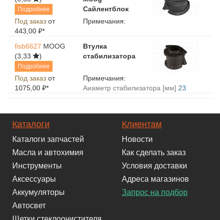
Сайлентблок
Подробнее
Под заказ
от
Примечания:
443,00 ₽*
fisb6627
MOOG
Втулка
(3,33
)
стабилизатора
Подробнее
Под заказ
от
Примечания:
1075,00 ₽*
Aиаметр стабилизатора [мм]
23
Каталоги
Клиентам
Каталоги запчастей
Новости
Масла и автохимия
Как сделать заказ
Инструменты
Условия доставки
Аксессуары
Адреса магазинов
Аккумуляторы
Запрос на подбор
Автосвет
Щетки стеклоочистителя