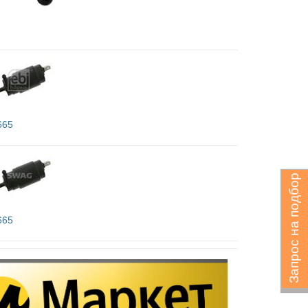
665
Запрос на подбор
665