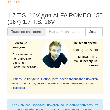
T.S. 16V
1.7 T.S. 16V для ALFA ROMEO 155
(167) 1.7 T.S. 16V
Поиск по названию:
Искать
Ничего не
Не теряй время!
найдено...
(812) 325-55-10
Поставщики часто
Консультанты
неправильно
Detali.ru
всегда на
указывают
связи
название деталей.
Ничего не найдено. Попробуйте воспользоваться поиском
через
список групп запчастей
или позвоните нам и мы
поможем.
Если вы пользовались поиском по названию запчасти, то
попробуйте написать сокращенно одним словом.