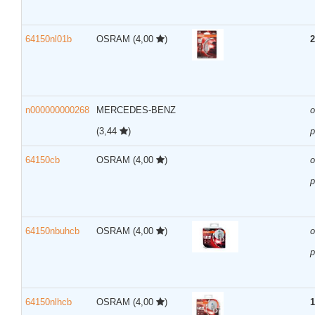
64150nl01b
OSRAM
(4,00
)
2
n000000000268
MERCEDES-BENZ
(3,44
)
р
64150cb
OSRAM
(4,00
)
р
64150nbuhcb
OSRAM
(4,00
)
р
64150nlhcb
OSRAM
(4,00
)
1