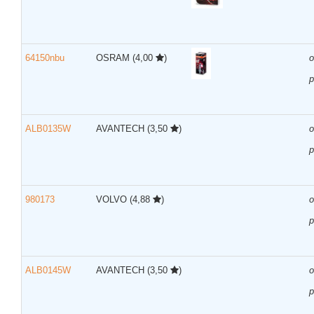
64150nbu
OSRAM
(4,00
)
р
ALB0135W
AVANTECH
(3,50
)
р
980173
VOLVO
(4,88
)
р
ALB0145W
AVANTECH
(3,50
)
р