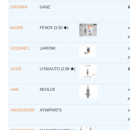
GIP06004
GANZ
6
bh1000
FENOX
(3,50
)
р
LB11004C1
LARIOMI
р
l10155
LYNXAUTO
(2,89
)
6
n448
NEOLUX
р
AW1910010W
AYWIPARTS
р