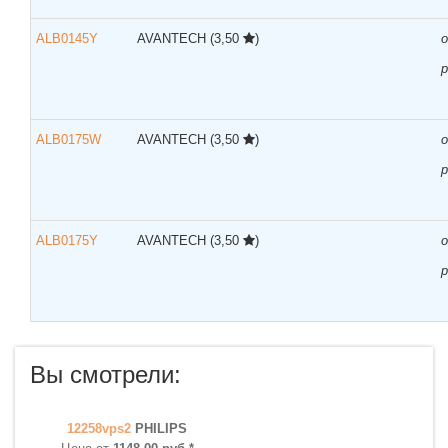
ALB0145Y
AVANTECH
(3,50
)
р
ALB0175W
AVANTECH
(3,50
)
р
ALB0175Y
AVANTECH
(3,50
)
р
Вы смотрели:
12258vps2
PHILIPS