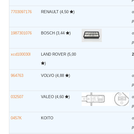
7703097176
RENAULT
(4,50
)
р
1987301076
BOSCH
(3,44
)
р
xcd100030l
LAND ROVER
(5,00
2
)
964763
VOLVO
(4,88
)
р
032507
VALEO
(4,60
)
р
0457K
KOITO
р