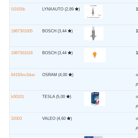
l10155b
LYNXAUTO
(2,89
)
1
1987301005
BOSCH
(3,44
)
1
1987301018
BOSCH
(3,44
)
1
64150sv2duo
OSRAM
(4,00
)
р
b30101
TESLA
(5,00
)
р
32003
VALEO
(4,60
)
р