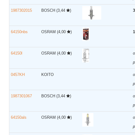
1987302015
BOSCH
(3,44
)
3
64150nbs
OSRAM
(4,00
)
1
64150l
OSRAM
(4,00
)
р
0457KH
KOITO
р
1987301067
BOSCH
(3,44
)
р
64150als
OSRAM
(4,00
)
р