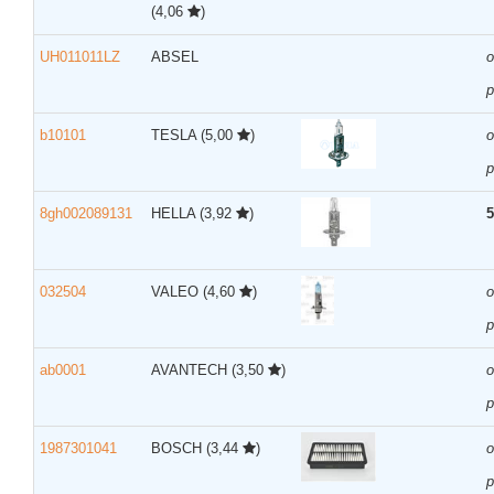
(4,06
)
UH011011LZ
ABSEL
р
b10101
TESLA
(5,00
)
р
8gh002089131
HELLA
(3,92
)
5
032504
VALEO
(4,60
)
р
ab0001
AVANTECH
(3,50
)
р
1987301041
BOSCH
(3,44
)
р