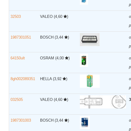
р
32503
VALEO
(4,60
)
р
1987301051
BOSCH
(3,44
)
р
64150ult
OSRAM
(4,00
)
р
8gh002089351
HELLA
(3,92
)
р
032505
VALEO
(4,60
)
3
1987301003
BOSCH
(3,44
)
р