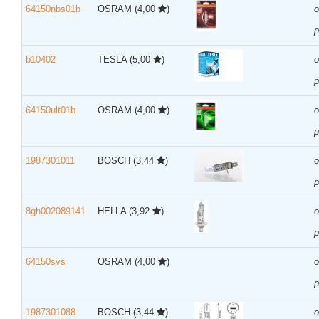
64150nbs01b
OSRAM
(4,00
)
р
b10402
TESLA
(5,00
)
р
64150ult01b
OSRAM
(4,00
)
р
1987301011
BOSCH
(3,44
)
р
8gh002089141
HELLA
(3,92
)
р
64150svs
OSRAM
(4,00
)
р
1987301088
BOSCH
(3,44
)