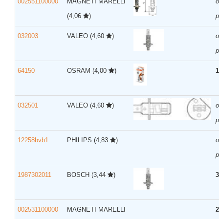
002551100000
MAGNETI MARELLI
(4,06
)
р
032003
VALEO
(4,60
)
р
64150
OSRAM
(4,00
)
1
032501
VALEO
(4,60
)
р
12258bvb1
PHILIPS
(4,83
)
р
1987302011
BOSCH
(3,44
)
3
002531100000
MAGNETI MARELLI
2