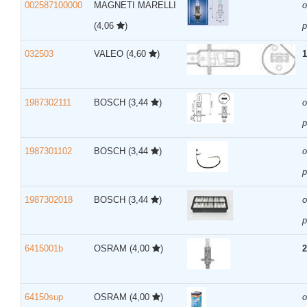
002587100000
MAGNETI MARELLI
(4,06
)
р
032503
VALEO
(4,60
)
1
1987302111
BOSCH
(3,44
)
р
1987301102
BOSCH
(3,44
)
р
1987302018
BOSCH
(3,44
)
р
6415001b
OSRAM
(4,00
)
2
64150sup
OSRAM
(4,00
)