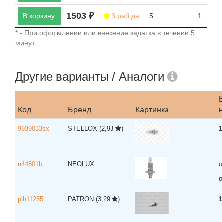
1503 ₽
В корзину
3 раб.дн.
5
1
* - При оформлении или внесение задатка в течении 5
минут.
Другие варианты / Аналоги
Код
Бренд
Картинка
9939033sx
STELLOX
(2,93
)
1
n44801b
NEOLUX
р
plh11255
PATRON
(3,29
)
1