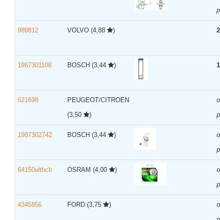
р
989812
VOLVO
(4,88
)
2
1987301108
BOSCH
(3,44
)
1
621698
PEUGEOT/CITROEN
(3,50
)
р
1987302742
BOSCH
(3,44
)
р
64150ulthcb
OSRAM
(4,00
)
р
4345856
FORD
(3,75
)
р