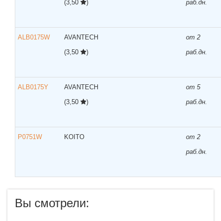
(3,50
)
раб.дн.
ALB0175W
AVANTECH
от 2
(3,50
)
раб.дн.
ALB0175Y
AVANTECH
от 5
(3,50
)
раб.дн.
P0751W
KOITO
от 2
раб.дн.
Вы смотрели: