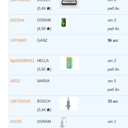
(3,44
)
раб.дн.
64150ult
OSRAM
от 2
(4,00
)
раб.дн.
GIP06047
GANZ
96 шт.
8gh002089351
HELLA
от 2
(3,92
)
раб.дн.
48322
NARVA
от 5
раб.дн.
1987302015
BOSCH
33 шт.
(3,44
)
64150l
OSRAM
от 1