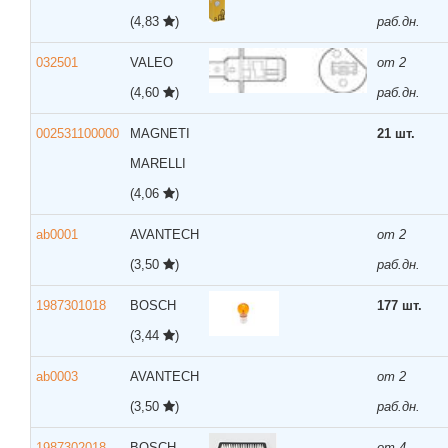
(4,83
)
раб.дн.
032501
VALEO
от 2
(4,60
)
раб.дн.
002531100000
MAGNETI
21 шт.
MARELLI
(4,06
)
ab0001
AVANTECH
от 2
(3,50
)
раб.дн.
1987301018
BOSCH
177 шт.
(3,44
)
ab0003
AVANTECH
от 2
(3,50
)
раб.дн.
1987302018
BOSCH
от 4