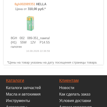
8gh002089351
HELLA
Цена от
310,00 руб.*
8GH 002 089-351_лампа!
(H1) 55W 12V P14.5S
галоген
10.08.2026 22:36:59
*Цены на товар указаны на дату посещения страницы товара.
Каталоги
Клиентам
Каталоги запчастей
Новости
Масла и автохимия
Как сделать заказ
Инструменты
Условия доставки