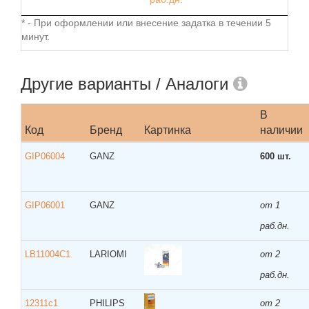
* - При оформлении или внесение задатка в течении 5
минут.
Другие варианты / Аналоги
В
Код
Бренд
Картинка
наличии
GIP06004
GANZ
600 шт.
GIP06001
GANZ
от 1
раб.дн.
LB11004C1
LARIOMI
от 2
раб.дн.
12311c1
PHILIPS
от 2