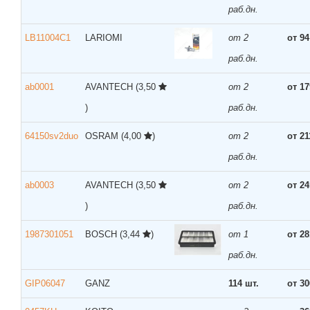
раб.дн.
LB11004C1
LARIOMI
от 2
от 94
раб.дн.
ab0001
AVANTECH
(3,50
от 2
от 17
)
раб.дн.
64150sv2duo
OSRAM
(4,00
)
от 2
от 21
раб.дн.
ab0003
AVANTECH
(3,50
от 2
от 24
)
раб.дн.
1987301051
BOSCH
(3,44
)
от 1
от 28
раб.дн.
GIP06047
GANZ
114 шт.
от 30