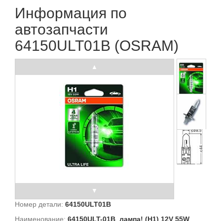
Информация по
автозапчасти
64150ULT01B (OSRAM)
Номер детали:
64150ULT01B
Наименование:
64150ULT-01B_лампа! (H1) 12V 55W