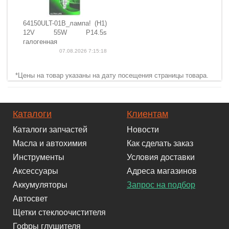
64150ULT-01B_лампа! (H1)
12V 55W P14.5s
галогенная
07.08.2026 7:15:18
*Цены на товар указаны на дату посещения страницы товара.
Каталоги
Клиентам
Каталоги запчастей
Новости
Масла и автохимия
Как сделать заказ
Инструменты
Условия доставки
Аксессуары
Адреса магазинов
Аккумуляторы
Запрос на подбор
Автосвет
Щетки стеклоочистителя
Гофры глушителя