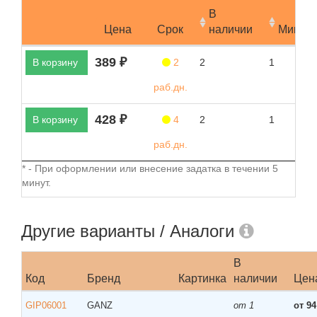
В
Цена
Срок
наличии
Мин.за
389 ₽
В корзину
2
2
1
раб.дн.
428 ₽
В корзину
4
2
1
раб.дн.
* - При оформлении или внесение задатка в течении 5
минут.
Другие варианты / Аналоги
В
Код
Бренд
Картинка
наличии
Цен
GIP06001
GANZ
от 1
от 94