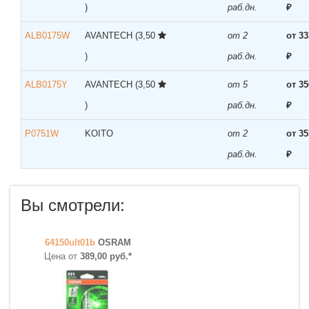
)
раб.дн.
₽
ALB0175W
AVANTECH
(3,50
от 2
от 33
)
раб.дн.
₽
ALB0175Y
AVANTECH
(3,50
от 5
от 35
)
раб.дн.
₽
P0751W
KOITO
от 2
от 35
раб.дн.
₽
Вы смотрели:
64150ult01b
OSRAM
Цена от
389,00 руб.*