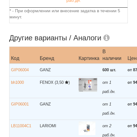
раб.дн.
* - При оформлении или внесение задатка в течении 5
минут.
Другие варианты / Аналоги
В
Код
Бренд
Картинка
наличии
Цен
GIP06004
GANZ
600 шт.
от 8
bh1000
FENOX
(3,50
)
от 1
от 9
раб.дн.
GIP06001
GANZ
от 1
от 9
раб.дн.
LB11004C1
LARIOMI
от 2
от 9
раб.дн.