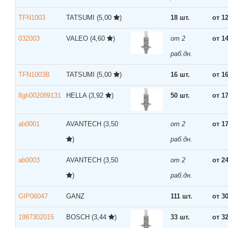
TFN1003
TATSUMI
(5,00
)
18 шт.
от 1
032003
VALEO
(4,60
)
от 2
от 1
раб.дн.
TFN1003B
TATSUMI
(5,00
)
16 шт.
от 1
8gh002089131
HELLA
(3,92
)
50 шт.
от 1
ab0001
AVANTECH
(3,50
от 2
от 1
)
раб.дн.
ab0003
AVANTECH
(3,50
от 2
от 2
)
раб.дн.
GIP06047
GANZ
111 шт.
от 3
1987302015
BOSCH
(3,44
)
33 шт.
от 3