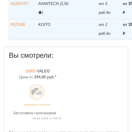
ALB0175Y
AVANTECH
(3,50
от 5
от 3
)
раб.дн.
₽
P0751W
KOITO
от 2
от 3
раб.дн.
₽
Вы смотрели:
32003
VALEO
Цена от
244,00 руб.*
Автолампа галогеновая
08.08.2026 17:08:54