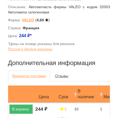
Описание:
Автозапчасть фирмы VALEO с кодом 32003
Автолампа галогеновая
Фирма:
VALEO
(
4,60
)
Страна:
Франция
244
₽*
Цена:
*Цены на товар указаны для региона
Россия и другие регионы
Дополнительная информация
Варианты поставки
Отзывы
В
Цена
Срок
наличии
Мин.за
244 ₽
В корзину
5
10
1