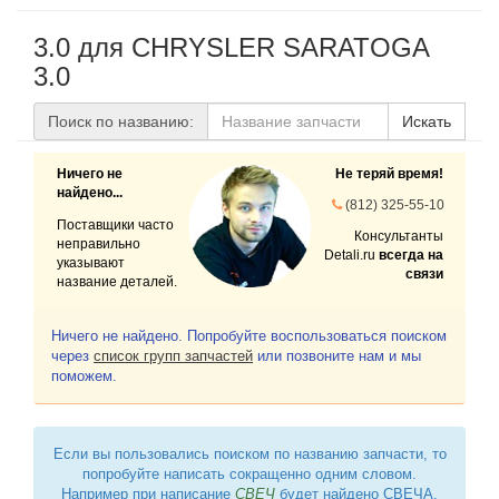
3.0 для CHRYSLER SARATOGA
3.0
Поиск по названию:
Искать
Ничего не
Не теряй время!
найдено...
(812) 325-55-10
Поставщики часто
Консультанты
неправильно
Detali.ru
всегда на
указывают
связи
название деталей.
Ничего не найдено. Попробуйте воспользоваться поиском
через
список групп запчастей
или позвоните нам и мы
поможем.
Если вы пользовались поиском по названию запчасти, то
попробуйте написать сокращенно одним словом.
Например при написание
СВЕЧ
будет найдено СВЕЧА,