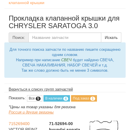
клапанной крышки
Прокладка клапанной крышки для
CHRYSLER SARATOGA 3.0
Поиск:
Искать
Для точного поиска запчасти по названию пишите сокращенно
одним словом.
Например при написание
СВЕЧ
будет найдено СВЕЧА,
СВЕЧА НАКАЛИВАНИЯ, НАБОР СВЕЧЕЙ и т.д.
Так же слово должно быть не менее 3 символов.
Вернуться к списку групп запчастей
Показать:
Все
В наличии
Под заказ
5
4
1
*Цены на товар указаны для региона
Россия и другие регионы
715269400
71-52694-00
VICTOR REINZ
hyundai sonata