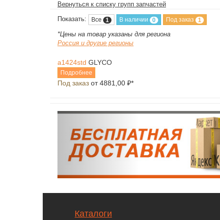
Вернуться к списку групп запчастей
Показать:
Все
В наличии
Под заказ
1
0
1
*Цены на товар указаны для региона
Россия и другие регионы
a1424std
GLYCO
Подробнее
Под заказ
от 4881,00 ₽*
Каталоги