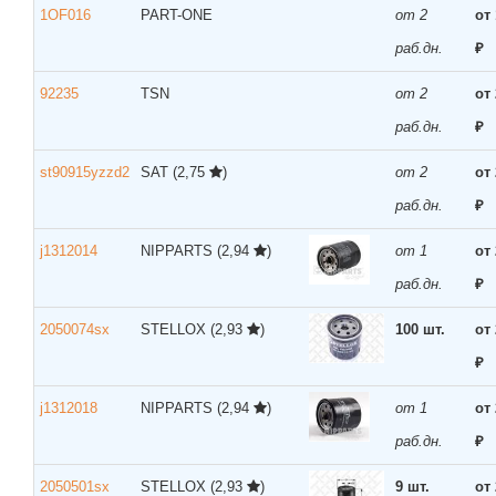
1OF016
PART-ONE
от 2
от
раб.дн.
₽
92235
TSN
от 2
от
раб.дн.
₽
st90915yzzd2
SAT
(2,75
)
от 2
от
раб.дн.
₽
j1312014
NIPPARTS
(2,94
)
от 1
от
раб.дн.
₽
2050074sx
STELLOX
(2,93
)
100 шт.
от
₽
j1312018
NIPPARTS
(2,94
)
от 1
от
раб.дн.
₽
2050501sx
STELLOX
(2,93
)
9 шт.
от