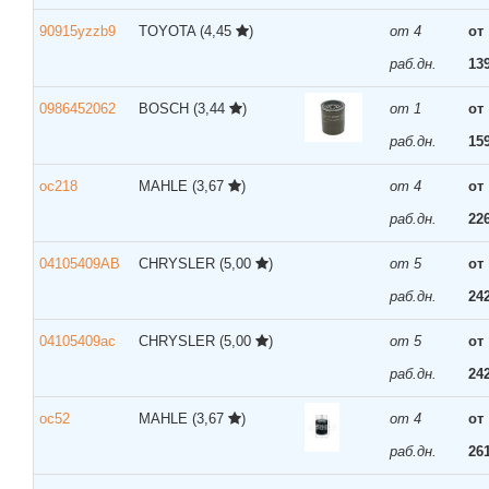
90915yzzb9
TOYOTA
(4,45
)
от 4
от
раб.дн.
13
0986452062
BOSCH
(3,44
)
от 1
от
раб.дн.
15
oc218
MAHLE
(3,67
)
от 4
от
раб.дн.
22
04105409AB
CHRYSLER
(5,00
)
от 5
от
раб.дн.
24
04105409ac
CHRYSLER
(5,00
)
от 5
от
раб.дн.
24
oc52
MAHLE
(3,67
)
от 4
от
раб.дн.
26