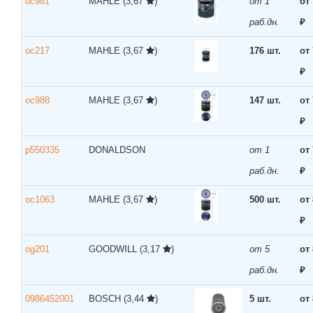
oc981
MAHLE
(3,67
)
от 1
от
раб.дн.
₽
oc217
MAHLE
(3,67
)
176 шт.
от
₽
oc988
MAHLE
(3,67
)
147 шт.
от
₽
p550335
DONALDSON
от 1
от
раб.дн.
₽
oc1063
MAHLE
(3,67
)
500 шт.
от
₽
og201
GOODWILL
(3,17
)
от 5
от
раб.дн.
₽
0986452001
BOSCH
(3,44
)
5 шт.
от