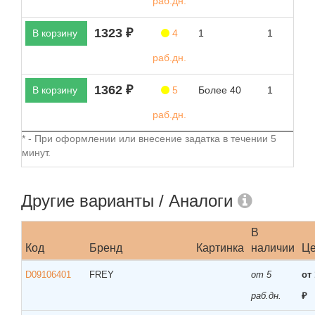
раб.дн.
1323 ₽
В корзину
4
1
1
раб.дн.
1362 ₽
В корзину
5
Более 40
1
раб.дн.
* - При оформлении или внесение задатка в течении 5
минут.
Другие варианты / Аналоги
В
Код
Бренд
Картинка
наличии
Ц
D09106401
FREY
от 5
от
раб.дн.
₽