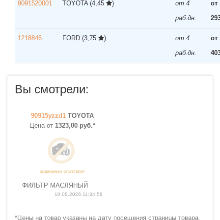
9091520001
TOYOTA
(4,45
)
от 4
от
раб.дн.
29
1218846
FORD
(3,75
)
от 4
от
раб.дн.
40
Вы смотрели:
90915yzzd1
TOYOTA
Цена от
1323,00 руб.*
ФИЛЬТР МАСЛЯНЫЙ
10.08.2026 11:34:58
*Цены на товар указаны на дату посещения страницы товара.