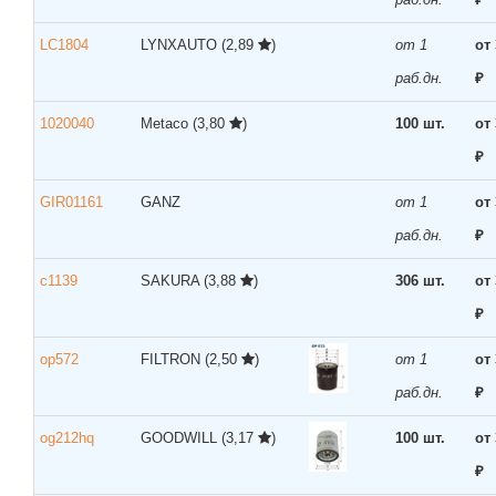
LC1804
LYNXAUTO
(2,89
)
от 1
от
раб.дн.
₽
1020040
Metaco
(3,80
)
100 шт.
от
₽
GIR01161
GANZ
от 1
от
раб.дн.
₽
c1139
SAKURA
(3,88
)
306 шт.
от
₽
op572
FILTRON
(2,50
)
от 1
от
раб.дн.
₽
og212hq
GOODWILL
(3,17
)
100 шт.
от
₽