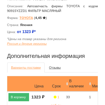
Описание:
Автозапчасть фирмы TOYOTA с кодом
90915YZZD1 ФИЛЬТР МАСЛЯНЫЙ
Фирма:
TOYOTA
(
4,45
)
Страна:
Япония
от
1323
₽*
Цена:
*Цены на товар указаны для региона
Россия и другие регионы
Дополнительная информация
Варианты поставки
Отзывы
В
Цена
Срок
наличии
Мин.за
1323 ₽
В корзину
1
33
1