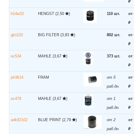
₽
h14w32
HENGST
(2,50
)
110 шт.
от
₽
gb1102
BIG FILTER
(3,83
)
802 шт.
от
₽
oc534
MAHLE
(3,67
)
373 шт.
от
₽
ph3614
FRAM
от 5
от
раб.дн.
₽
oc478
MAHLE
(3,67
)
от 1
от
раб.дн.
₽
adk82102
BLUE PRINT
(2,79
)
от 2
от
раб.дн.
₽