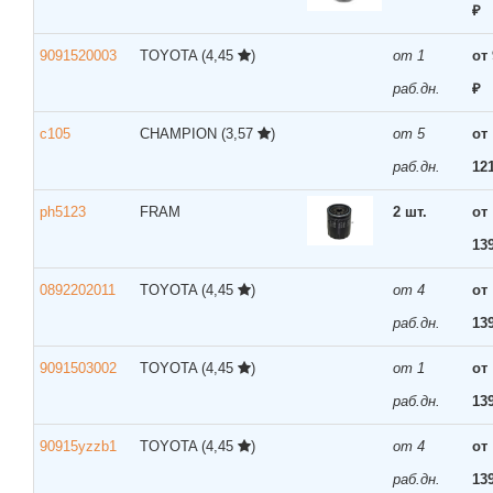
₽
9091520003
TOYOTA
(4,45
)
от 1
от
раб.дн.
₽
c105
CHAMPION
(3,57
)
от 5
от
раб.дн.
12
ph5123
FRAM
2 шт.
от
13
0892202011
TOYOTA
(4,45
)
от 4
от
раб.дн.
13
9091503002
TOYOTA
(4,45
)
от 1
от
раб.дн.
13
90915yzzb1
TOYOTA
(4,45
)
от 4
от
раб.дн.
13