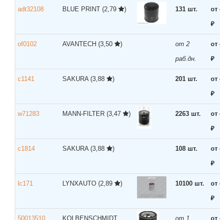
adt32108
BLUE PRINT
(2,79
)
131 шт.
от
₽
of0102
AVANTECH
(3,50
)
от 2
от
раб.дн.
₽
c1141
SAKURA
(3,88
)
201 шт.
от
₽
w71283
MANN-FILTER
(3,47
)
2263 шт.
от
₽
c1814
SAKURA
(3,88
)
108 шт.
от
₽
lc171
LYNXAUTO
(2,89
)
10100 шт.
от
₽
50013510
KOLBENSCHMIDT
от 1
от