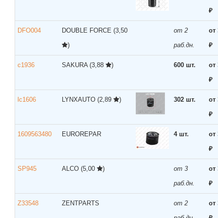
₽
DFO004
DOUBLE FORCE
(3,50
от 2
от
)
раб.дн.
₽
c1936
SAKURA
(3,88
)
600 шт.
от
₽
lc1606
LYNXAUTO
(2,89
)
302 шт.
от
₽
1609563480
EUROREPAR
4 шт.
от
₽
SP945
ALCO
(5,00
)
от 3
от
раб.дн.
₽
Z33548
ZENTPARTS
от 2
от
раб.дн.
₽