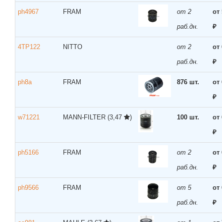
ph4967
FRAM
от 2
от
раб.дн.
₽
4TP122
NITTO
от 2
от 
раб.дн.
₽
ph8a
FRAM
876 шт.
от
₽
w71221
MANN-FILTER
(3,47
)
100 шт.
от
₽
ph5166
FRAM
от 2
от
раб.дн.
₽
ph9566
FRAM
от 5
от
раб.дн.
₽