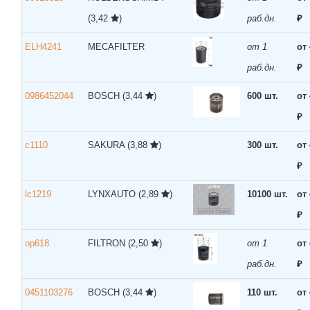
(3,42
)
раб.дн.
₽
ELH4241
MECAFILTER
от 1
от
раб.дн.
₽
0986452044
BOSCH
(3,44
)
600 шт.
от
₽
c1110
SAKURA
(3,88
)
300 шт.
от
₽
lc1219
LYNXAUTO
(2,89
)
10100 шт.
от
₽
op618
FILTRON
(2,50
)
от 1
от
раб.дн.
₽
0451103276
BOSCH
(3,44
)
110 шт.
от